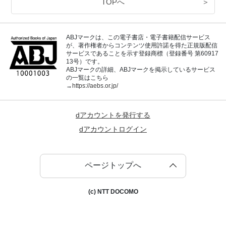
TOPへ
＞
ABJマークは、この電子書店・電子書籍配信サービス
が、著作権者からコンテンツ使用許諾を得た正規版配信
サービスであることを示す登録商標（登録番号 第60917
13号）です。
ABJマークの詳細、ABJマークを掲示しているサービス
の一覧はこちら
→
https://aebs.or.jp/
dアカウントを発行する
dアカウントログイン
ページトップへ
(c) NTT DOCOMO