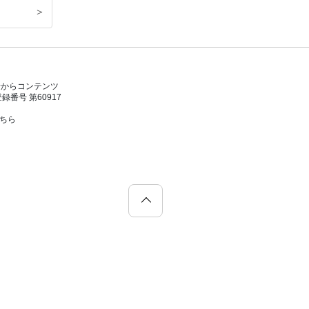
＞
者からコンテンツ
号 第60917
こちら