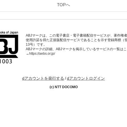
TOPへ
ABJマークは、この電子書店・電子書籍配信サービスが、著作権
使用許諾を得た正規版配信サービスであることを示す登録商標（登録番
13号）です。
ABJマークの詳細、ABJマークを掲示しているサービスの一覧は
→
https://aebs.or.jp/
dアカウントを発行する
/
dアカウントログイン
(c) NTT DOCOMO