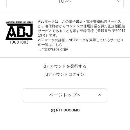
TOPへ
＞
ABJマークは、この電子書店・電子書籍配信サービス
が、著作権者からコンテンツ使用許諾を得た正規版配信
サービスであることを示す登録商標（登録番号 第60917
13号）です。
ABJマークの詳細、ABJマークを掲示しているサービス
の一覧はこちら
→
https://aebs.or.jp/
dアカウントを発行する
dアカウントログイン
ページトップへ
(c) NTT DOCOMO