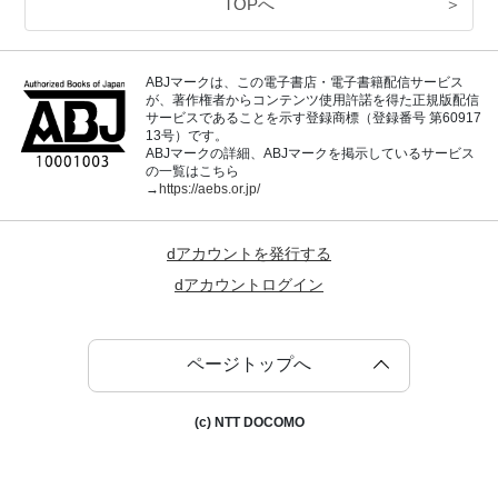
TOPへ
＞
ABJマークは、この電子書店・電子書籍配信サービス
が、著作権者からコンテンツ使用許諾を得た正規版配信
サービスであることを示す登録商標（登録番号 第60917
13号）です。
ABJマークの詳細、ABJマークを掲示しているサービス
の一覧はこちら
→
https://aebs.or.jp/
dアカウントを発行する
dアカウントログイン
ページトップへ
(c) NTT DOCOMO