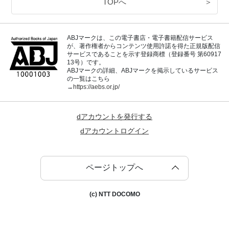
TOPへ
＞
ABJマークは、この電子書店・電子書籍配信サービス
が、著作権者からコンテンツ使用許諾を得た正規版配信
サービスであることを示す登録商標（登録番号 第60917
13号）です。
ABJマークの詳細、ABJマークを掲示しているサービス
の一覧はこちら
→
https://aebs.or.jp/
dアカウントを発行する
dアカウントログイン
ページトップへ
(c) NTT DOCOMO