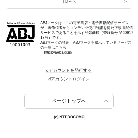
TOPへ
＞
ABJマークは、この電子書店・電子書籍配信サービス
が、著作権者からコンテンツ使用許諾を得た正規版配信
サービスであることを示す登録商標（登録番号 第60917
13号）です。
ABJマークの詳細、ABJマークを掲示しているサービス
の一覧はこちら
→
https://aebs.or.jp/
dアカウントを発行する
dアカウントログイン
ページトップへ
(c) NTT DOCOMO