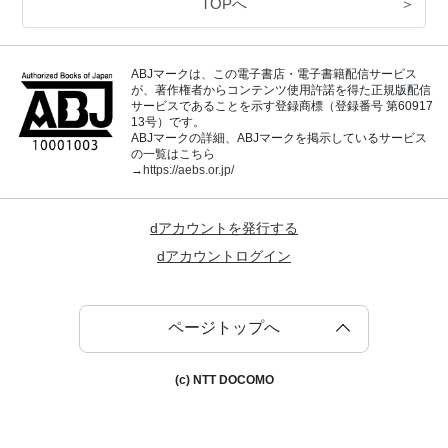
TOPへ
＞
ABJマークは、この電子書店・電子書籍配信サービス
が、著作権者からコンテンツ使用許諾を得た正規版配信
サービスであることを示す登録商標（登録番号 第60917
13号）です。
ABJマークの詳細、ABJマークを掲示しているサービス
の一覧はこちら
→
https://aebs.or.jp/
dアカウントを発行する
dアカウントログイン
ページトップへ
(c) NTT DOCOMO