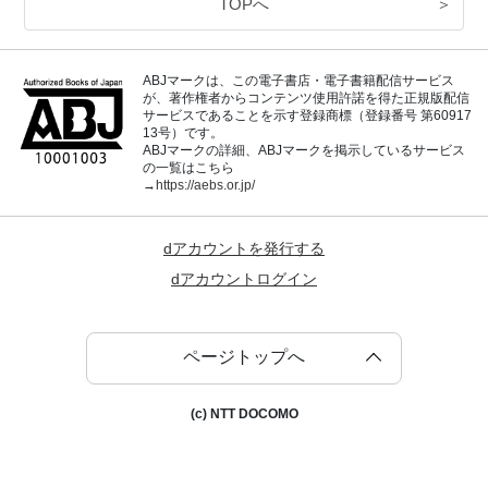
TOPへ
＞
ABJマークは、この電子書店・電子書籍配信サービス
が、著作権者からコンテンツ使用許諾を得た正規版配信
サービスであることを示す登録商標（登録番号 第60917
13号）です。
ABJマークの詳細、ABJマークを掲示しているサービス
の一覧はこちら
→
https://aebs.or.jp/
dアカウントを発行する
dアカウントログイン
ページトップへ
(c) NTT DOCOMO